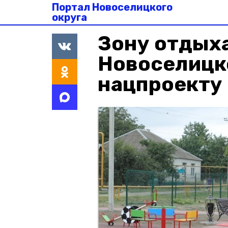
Портал Новоселицкого
округа
Зону отдыха
Новоселицко
нацпроекту