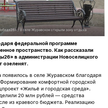
Победа26» /
В селе Журавском открыли зону отдыха
одаря федеральной программе
енное пространство. Как рассказали
ы26» в администрации Новоселицкого
т озеленят.
а появилось в селе Журавском благодаря
«Формирование комфортной городской
цпроект «Жильё и городская среда».
делили 20 млн рублей — средства
сле из краевого бюджета. Реализацию