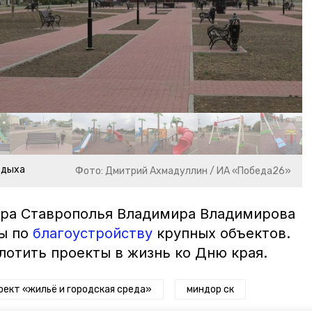
тдыха
Фото: Дмитрий Ахмадуллин / ИА «Победа26»
ора Ставрополья Владимира Владимирова
ты по
благоустройству
крупных объектов.
лотить проекты в жизнь ко Дню края.
оект «жильё и городская среда»
миндор ск