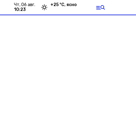
чт, 06 авг.
+
25
°С,
ясно
10:23