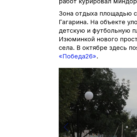
работ курировал миндор
Зона отдыха площадью св
Гагарина. На объекте ул
детскую и футбольную пл
Изюминкой нового прост
села. В октябре здесь п
«Победа26»
.