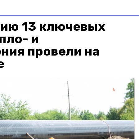
ию 13 ключевых
пло- и
ния провели на
е