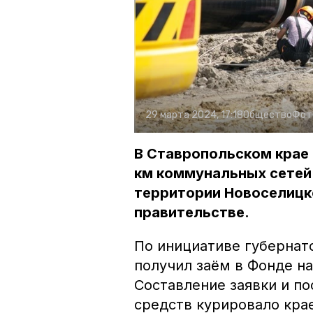
29 марта 2024, 17:18
Общество
Фот
В Ставропольском крае 
км коммунальных сетей.
территории Новоселицк
правительстве.
По инициативе губернат
получил заём в Фонде н
Составление заявки и 
средств курировало кр