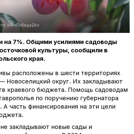
то:
ИА «Победа26»
и на 7%. Общими усилиями садоводы
косточковой культуры, сообщили в
ольского края.
ивы расположены в шести территориях
 — Новоселицкий округ. Их закладывают
тв краевого бюджета. Помощь садоводам
таврополья по поручению губернатора
 А часть финансирования на эти цели
бюджета.
оне закладывают новые сады и