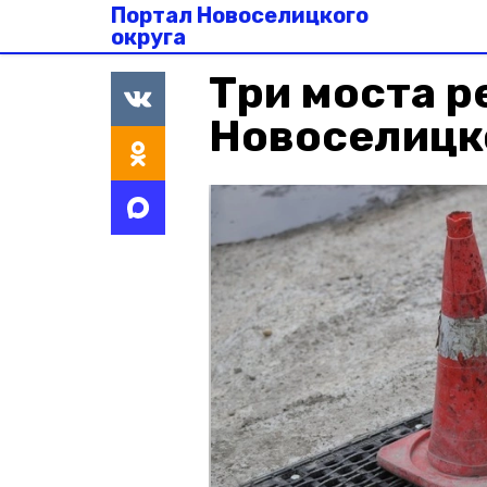
Портал Новоселицкого
округа
Три моста р
Новоселицк