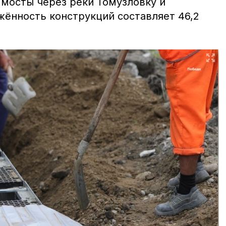
мосты через реки Томузловку и
жённость конструкций составляет 46,2