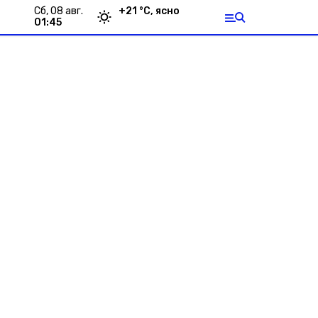
сб, 08 авг.
+
21
°С,
ясно
01:45