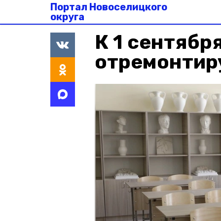
Портал Новоселицкого
округа
К 1 сентябр
отремонтир