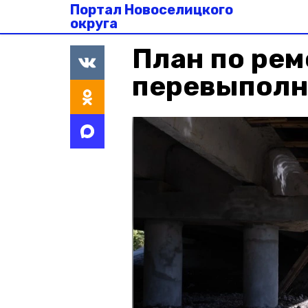
Портал Новоселицкого
округа
План по рем
перевыполн