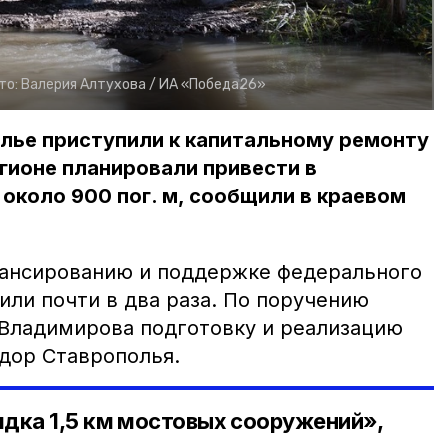
то:
Валерия Алтухова /
ИА «Победа26»
олье приступили к капитальному ремонту
егионе планировали привести в
около 900 пог. м, сообщили в краевом
нансированию и поддержке федерального
или почти в два раза. По поручению
Владимирова подготовку и реализацию
дор Ставрополья.
дка 1,5 км мостовых сооружений»,