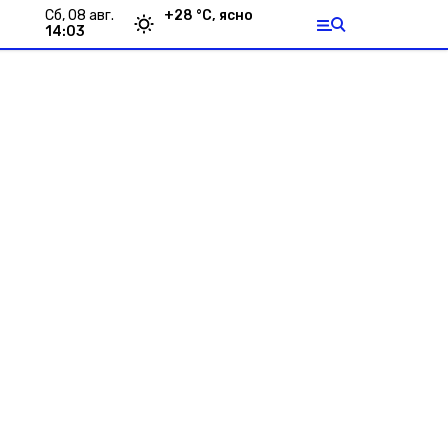
сб, 08 авг.
+
28
°С,
ясно
14:03