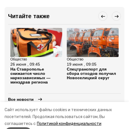
Читайте также
Общество
Общество
Об
26 июня , 09:45
19 июня , 09:05
19
На Ставрополье
Спецтранспорт для
Ми
снижается число
сбора отходов получил
От
наркозависимых —
Новоселицкий округ
ув
минздрав региона
вы
га
Все новости
Сайт использует файлы cookies и технических данных
посетителей.
Продолжая пользоваться сайтом, Вы
смертность
минздрав ставрополья
соглашаетесь с
Политикой конфиденциальности