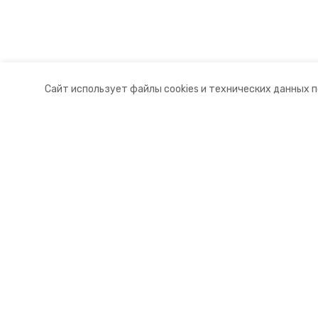
Сайт использует файлы cookies и технических данных 
Разделы
О комп
Новости
Контакт
Статьи
Докуме
© 2015 — 2025 «Новоселицкий ин
16+
Учредитель ГАУ СК «Ставропольское краевое информац
Главный редактор Тимченко М.П.
+7 (86-52) 33-51-05