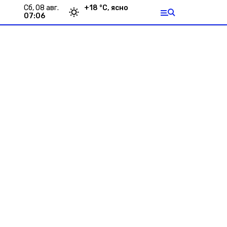
сб, 08 авг.
+
18
°С,
ясно
07:06