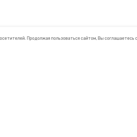
посетителей.
Продолжая пользоваться сайтом, Вы соглашаетесь 
ании
Мы в соцсетях
ная информация
нты
формационный портал»
ионное агентство»