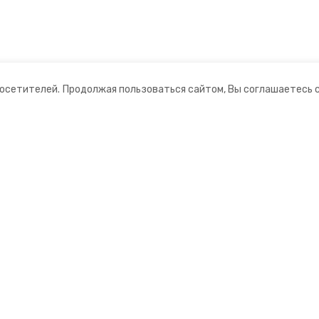
посетителей.
Продолжая пользоваться сайтом, Вы соглашаетесь 
ании
Мы в соцсетях
ная информация
нты
формационный портал»
ионное агентство»