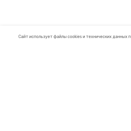
Сайт использует файлы cookies и технических данных 
Разделы
О комп
Новости
Контакт
Статьи
Докуме
© 2015 — 2025 «Новоселицкий ин
16+
Учредитель ГАУ СК «Ставропольское краевое информац
Главный редактор Тимченко М.П.
+7 (86-52) 33-51-05