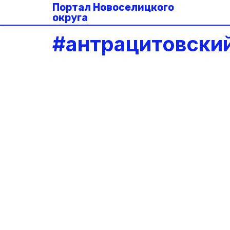
Портал Новоселицкого
округа
#
антрацитовски