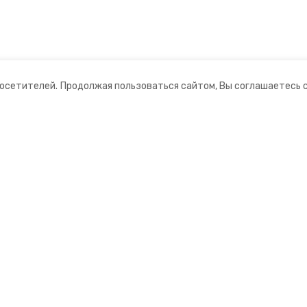
посетителей.
Продолжая пользоваться сайтом, Вы соглашаетесь 
ании
Мы в соцсетях
ная информация
нты
формационный портал»
ионное агентство»