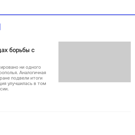
ы
ах борьбы с
сировано ни одного
рополья. Аналогичная
тране подвели итоги
ция улучшилась в том
сии.