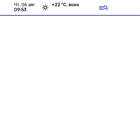
чт, 06 авг.
+
22
°С,
ясно
09:53