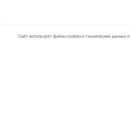
Сайт использует файлы cookies и технических данных 
Разделы
О комп
Новости
Контакт
Статьи
Докуме
© 2015 — 2025 «Новоселицкий ин
16+
Учредитель ГАУ СК «Ставропольское краевое информац
Главный редактор Тимченко М.П.
+7 (86-52) 33-51-05