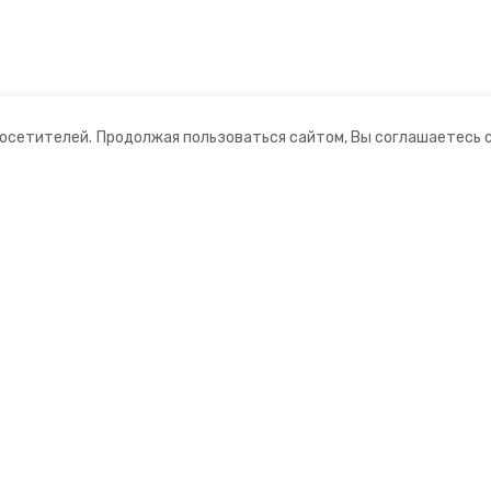
посетителей.
Продолжая пользоваться сайтом, Вы соглашаетесь 
ании
Мы в соцсетях
ная информация
нты
формационный портал»
ионное агентство»