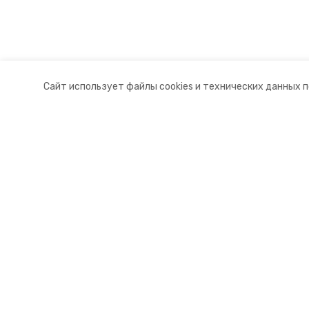
Сайт использует файлы cookies и технических данных 
Разделы
О комп
Новости
Контакт
Статьи
Докуме
© 2015 — 2025 «Новоселицкий ин
16+
Учредитель ГАУ СК «Ставропольское краевое информац
Главный редактор Тимченко М.П.
+7 (86-52) 33-51-05