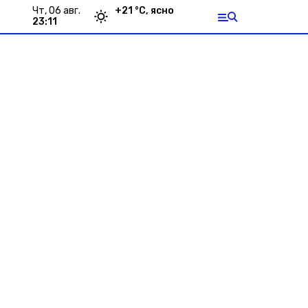
чт, 06 авг.
+
21
°С,
ясно
23:11