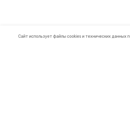
Сайт использует файлы cookies и технических данных 
Разделы
О комп
Новости
Контакт
Статьи
Докуме
© 2015 — 2025 «Новоселицкий ин
16+
Учредитель ГАУ СК «Ставропольское краевое информац
Главный редактор Тимченко М.П.
+7 (86-52) 33-51-05