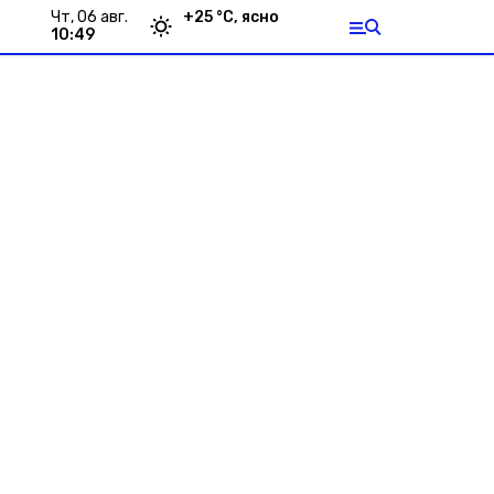
чт, 06 авг.
+
25
°С,
ясно
10:49