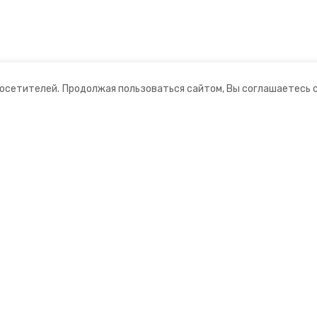
посетителей.
Продолжая пользоваться сайтом, Вы соглашаетесь 
ании
Мы в соцсетях
ная информация
нты
формационный портал»
ионное агентство»