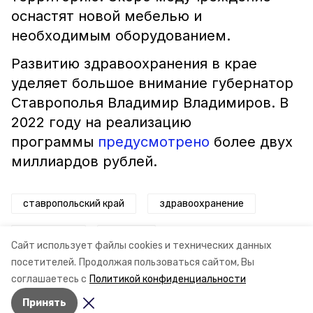
оснастят новой мебелью и
необходимым оборудованием.
Развитию здравоохранения в крае
уделяет большое внимание губернатор
Ставрополья Владимир Владимиров. В
2022 году на реализацию
программы
предусмотрено
более двух
миллиардов рублей.
ставропольский край
здравоохранение
нацпроект
ремонт
Сайт использует файлы cookies и технических данных
посетителей.
Продолжая пользоваться сайтом, Вы
владимир владимиров
минздрав ск
соглашаетесь с
Политикой конфиденциальности
Принять
Авторы:
Александр Григоров