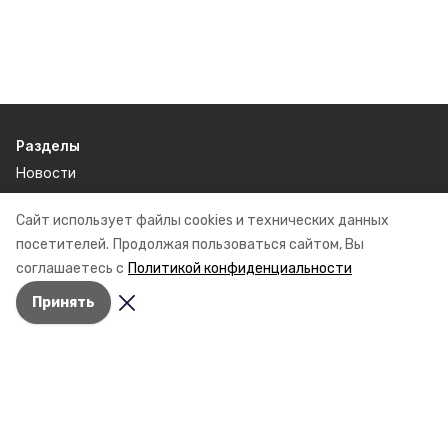
Разделы
Новости
Статьи
Сайт использует файлы cookies и технических данных
посетителей.
Продолжая пользоваться сайтом, Вы
О компании
соглашаетесь с
Политикой конфиденциальности
Контактная информация
Принять
Документы
Мы в соцсетях
© 2015 — 2025 «Новоселицкий