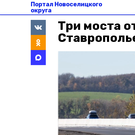
Портал Новоселицкого
округа
Три моста 
Ставрополье