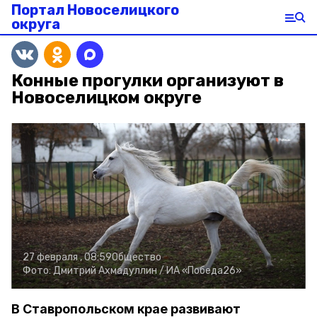
Портал Новоселицкого
округа
Конные прогулки организуют в
Новоселицком округе
27 февраля , 08:59
Общество
Фото:
Дмитрий Ахмадуллин /
ИА «Победа26»
В Ставропольском крае развивают