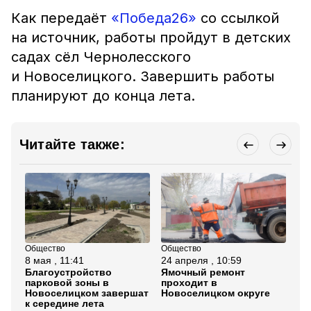
Как передаёт
«Победа26»
со ссылкой
на источник, работы пройдут в детских
садах сёл Чернолесского
и Новоселицкого. Завершить работы
планируют до конца лета.
Читайте также:
Общество
Общество
Об
8 мая , 11:41
24 апреля , 10:59
3 
Благоустройство
Ямочный ремонт
Ух
парковой зоны в
проходит в
ст
Новоселицком завершат
Новоселицком округе
Но
к середине лета