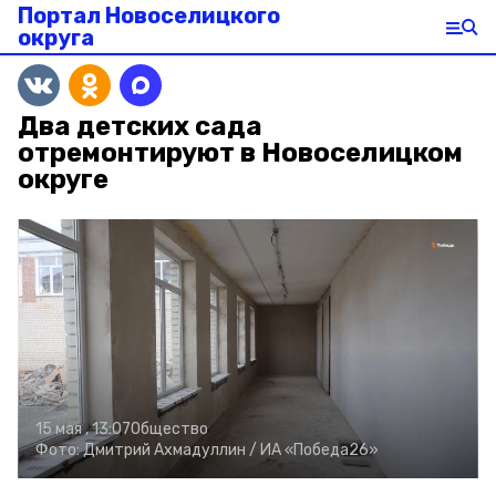
Портал Новоселицкого
округа
Два детских сада
отремонтируют в Новоселицком
округе
15 мая , 13:07
Общество
Фото:
Дмитрий Ахмадуллин /
ИА «Победа26»