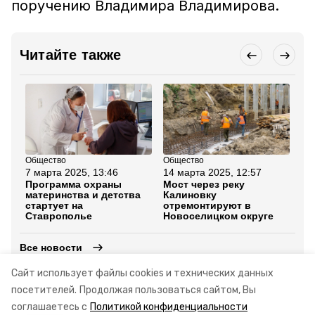
поручению Владимира Владимирова.
Читайте также
Общество
Общество
Об
7 марта 2025, 13:46
14 марта 2025, 12:57
28
Программа охраны
Мост через реку
Кр
материнства и детства
Калиновку
мн
стартует на
отремонтируют в
Но
Ставрополье
Новоселицком округе
Все новости
Сайт использует файлы cookies и технических данных
посетителей.
Продолжая пользоваться сайтом, Вы
стартапы
господдержка
ставрополье
соглашаетесь с
Политикой конфиденциальности