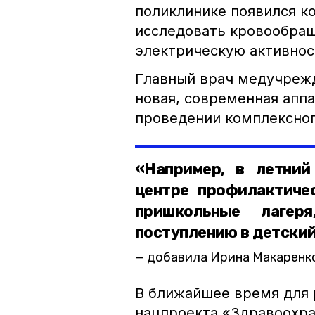
поликлинике появился к
исследовать кровообраще
электрическую активнос
Главный врач медучрежд
новая, современная аппа
проведении комплексног
«Например, в летни
центре профилактиче
пришкольные лагер
поступлению в детский
добавила Ирина Макаренк
В ближайшее время для 
нацпроекта «Здравоохр