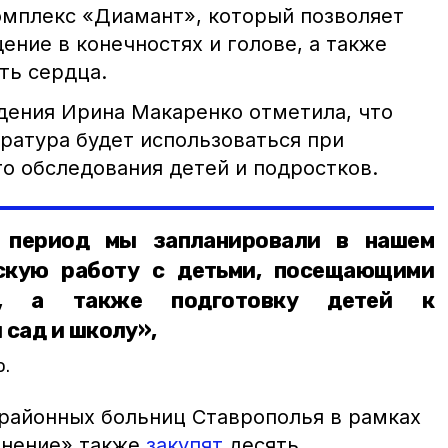
омплекс «Диамант», который позволяет
ние в конечностях и голове, а также
ть сердца.
ения Ирина Макаренко отметила, что
ратура будет использоваться при
о обследования детей и подростков.
й период мы запланировали в нашем
скую работу с детьми, посещающими
я, а также подготовку детей к
 сад и школу»,
о.
районных больниц Ставрополья в рамках
анение» также
закупят
десять