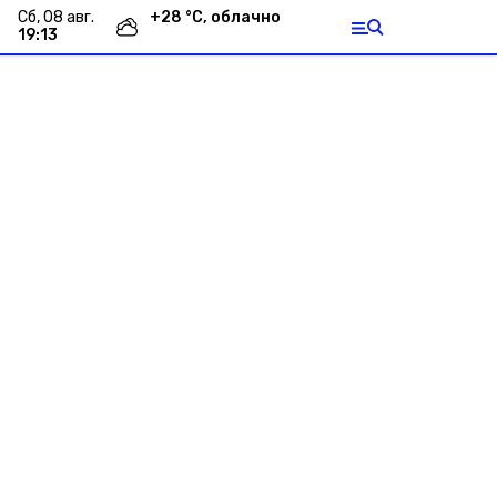
сб, 08 авг.
+
28
°С,
облачно
19:13