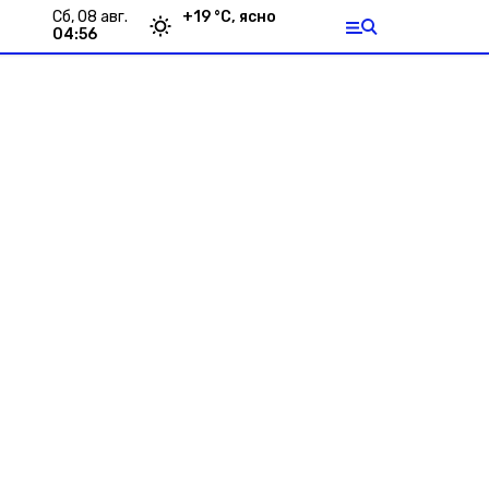
сб, 08 авг.
+
19
°С,
ясно
04:56