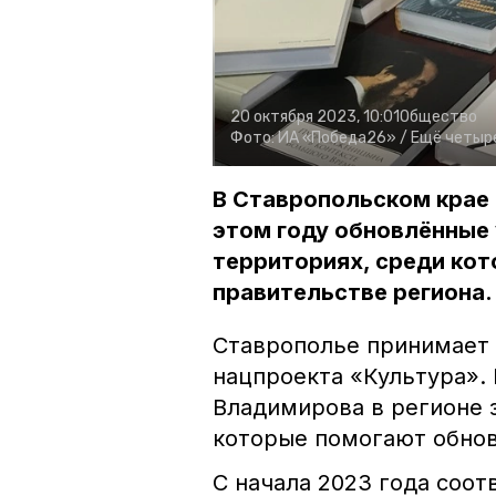
20 октября 2023, 10:01
Общество
Фото:
ИА «Победа26» /
Ещё четыре
В Ставропольском крае
этом году обновлённые
территориях, среди кот
правительстве региона.
Ставрополье принимает 
нацпроекта «Культура».
Владимирова в регионе 
которые помогают обнов
С начала 2023 года соот