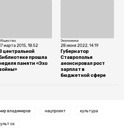
Общество
Экономика
17 марта 2015, 18:52
28 июня 2022, 14:19
В центральной
Губернатор
библиотеке прошла
Ставрополья
неделя памяти «Эхо
анонсировал рост
войны»
зарплат в
бюджетной сфере
мир владимиров
нацпроект
культура
ульт ск